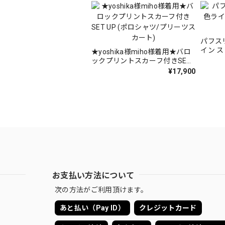
パフス
イン 
★yoshika様miho様着用★バロ
ツ
ックプリントスカーフ付きSET
UP (ポロシャツ/プリーツスカー
¥17,900
ト)
お支払い方法について
次の方法がご利用頂けます。
あと払い（Pay ID）
クレジットカード