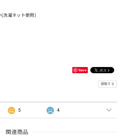
(洗濯ネット使用)
Save
通報する
5
4
関連商品