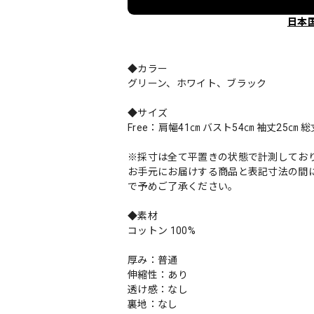
日本
◆カラー
グリーン、ホワイト、ブラック
◆サイズ
Free：肩幅41㎝ バスト54㎝ 袖丈25㎝ 総
※採寸は全て平置きの状態で計測してお
お手元にお届けする商品と表記寸法の間に
で予めご了承ください。
◆素材
コットン 100%
厚み：普通
伸縮性：あり
透け感：なし
裏地：なし