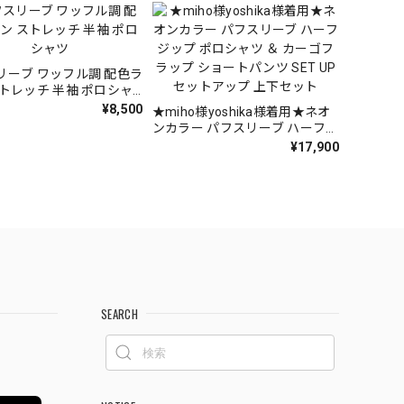
リーブ ワッフル調 配色ラ
ストレッチ 半袖 ポロシャ
¥8,500
★miho様yoshika様着用★ネオ
ンカラー パフスリーブ ハーフジ
ップ ポロシャツ ＆ カーゴフラ
¥17,900
ップ ショートパンツ SET UP セ
ットアップ 上下セット
SEARCH