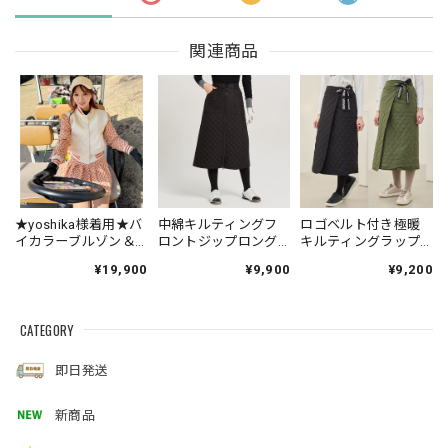
関連商品
★yoshika様着用★バ
中綿キルティングフ
ロゴベルト付き極暖
イカラーブルゾン＆
ロントジップロング
キルティングラップ
プリーツスカートSET
スカート
スカート
¥19,900
¥9,900
¥9,200
UP
CATEGORY
即日発送
新商品