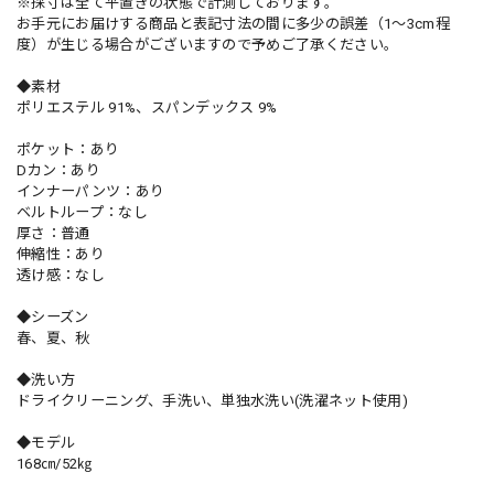
※採寸は全て平置きの状態で計測しております。
お手元にお届けする商品と表記寸法の間に多少の誤差（1～3cm程
度）が生じる場合がございますので予めご了承ください。
◆素材
ポリエステル 91%、スパンデックス 9%
ポケット：あり
Dカン：あり
インナーパンツ：あり
ベルトループ：なし
厚さ：普通
伸縮性：あり
透け感：なし
◆シーズン
春、夏、秋
◆洗い方
ドライクリーニング、手洗い、単独水洗い(洗濯ネット使用)
◆モデル
168㎝/52㎏