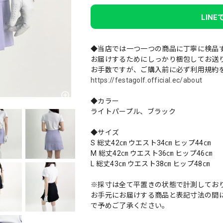
LIN
◆当店では一つ一つの商品に丁寧に検品
お届けするためにしっかり梱包してお送
お手数ですが、ご購入前に必ず利用規約
https://festagolf.official.ec/about
◆カラー
ライトパープル、ブラック
◆サイズ
S 総丈42㎝ ウエスト34㎝ ヒップ44㎝
M 総丈42㎝ ウエスト36㎝ ヒップ46㎝
L 総丈43㎝ ウエスト38㎝ ヒップ48㎝
※採寸は全て平置きの状態で計測してお
お手元にお届けする商品と表記寸法の間に
で予めご了承ください。