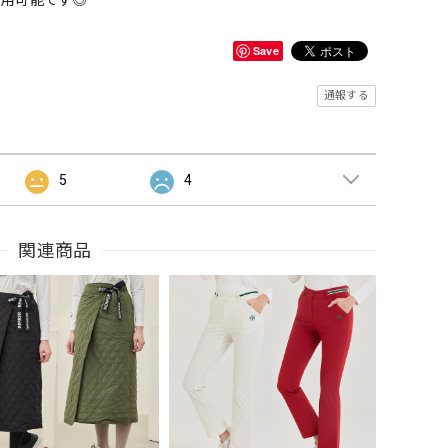
着用可能です◎
Save
通報する
5
4
関連商品