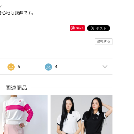
ツ
着心地も抜群です。
Save
通報する
5
4
関連商品