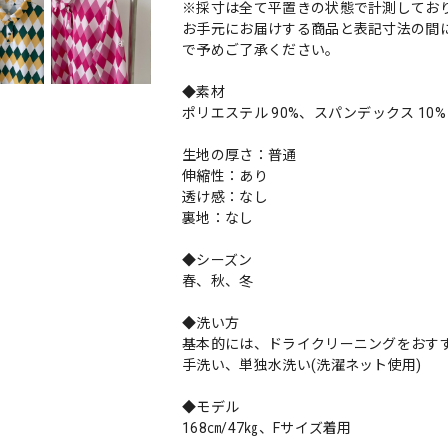
※採寸は全て平置きの状態で計測してお
お手元にお届けする商品と表記寸法の間に
で予めご了承ください。
◆素材
ポリエステル 90%、スパンデックス 10%
生地の厚さ：普通
伸縮性：あり
透け感：なし
裏地：なし
◆シーズン
春、秋、冬
◆洗い方
基本的には、ドライクリーニングをおす
手洗い、単独水洗い(洗濯ネット使用)
◆モデル
168㎝/47㎏、Fサイズ着用