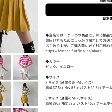
Interna
日本
◆当店では一つ一つの商品に丁寧に検品
お届けするためにしっかり梱包してお送
お手数ですが、ご購入前に必ず利用規約
https://festagolf.official.ec/about
◆カラー
ピンク、イエロー
◆サイズ
F サイズ (通常のS～Mサイズ）
肩幅37.5㎝ 袖丈58㎝ バスト41.5㎝ ア
L サイズ (通常のM～Lサイズ）
肩幅39㎝ 袖丈59㎝ バスト45㎝ アームホー