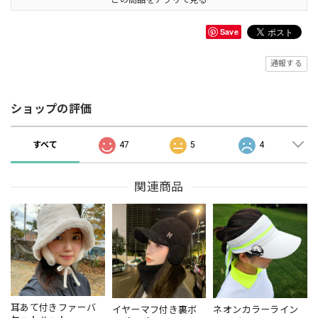
この商品をアプリで見る
Save
通報する
ショップの評価
すべて
47
5
4
関連商品
耳あて付きファーバ
イヤーマフ付き裏ボ
ネオンカラーライン