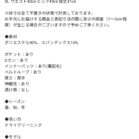
XL ウエスト40㎝ ヒップ49㎝ 総丈41㎝
※採寸は全て平置きの状態で計測しております。
お手元にお届けする商品と表記寸法の間に多少の誤差（1～3cm程
度）が生じる場合がございますので予めご了承ください。
◆素材
ポリエステル90%、スパンデックス10%
ポケット：あり
Dカン：あり
インナーパンツ：あり(裏起毛)
ベルトループ：あり
厚さ：厚手
伸縮性：あり
透け感：なし
◆シーズン
春、秋、冬
◆洗い方
ドライクリーニング
◆モデル