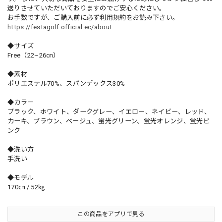
送りさせていただいておりますのでご安心ください。
お手数ですが、ご購入前に必ず利用規約をお読み下さい。
https://festagolf.official.ec/about
◆サイズ
Free（22~26㎝）
◆素材
ポリエステル70%、スパンデックス30%
◆カラー
ブラック、ホワイト、ダークグレー、イエロー、ネイビー、レッド、
カーキ、ブラウン、ベージュ、蛍光グリーン、蛍光オレンジ、蛍光ピ
ンク
◆洗い方
手洗い
◆モデル
170㎝ / 52㎏
この商品をアプリで見る