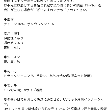
※採寸は全て平置きの状態で計測しております。
お手元にお届けする商品と表記寸法の間に多少の誤差（1～3cm程
度）が生じる場合がございますので予めご了承ください。
◆素材
ナイロン 82%、ポリウレタン 18%
厚さ：薄手
伸縮性：あり
透け感：あり
裏地：なし
◆シーズン
春、夏、秋
◆洗い方
ドライクリーニング、手洗い、単独水洗い(洗濯ネット使用)
◆モデル
158㎝/45㎏、Sサイズ着用
夏の暑い日でも涼しく快適に過ごせる、UVカット冷感インナーシャ
ツ。
UVカット効果で紫外線から肌を守りつつ、冷感素材で汗を素早く吸収