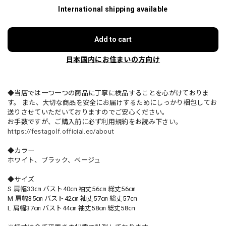
International shipping available
Add to cart
日本国内にお住まいの方向け
◆当店では一つ一つの商品に丁寧に検品することを心がけておりま
す。 また、大切な商品を安全にお届けするためにしっかり梱包してお
送りさせていただいておりますのでご安心ください。
お手数ですが、ご購入前に必ず利用規約をお読み下さい。
https://festagolf.official.ec/about
◆カラー
ホワイト、ブラック、ベージュ
◆サイズ
S 肩幅33㎝ バスト40㎝ 袖丈56㎝ 総丈56㎝
M 肩幅35㎝ バスト42㎝ 袖丈57㎝ 総丈57㎝
L 肩幅37㎝ バスト44㎝ 袖丈58㎝ 総丈58㎝