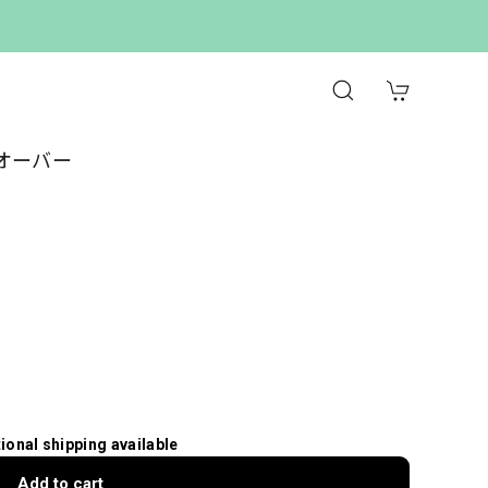
オーバー
tional shipping available
Add to cart