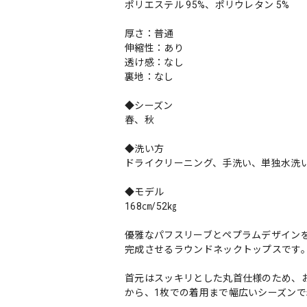
ポリエステル 95%、ポリウレタン 5%
厚さ：普通
伸縮性：あり
透け感：なし
裏地：なし
◆シーズン
春、秋
◆洗い方
ドライクリーニング、手洗い、単独水洗い
◆モデル
168㎝/52㎏
優雅なパフスリーブとペプラムデザイン
完成させるラウンドネックトップスです
首元はスッキリとした丸首仕様のため、
から、1枚での着用まで幅広いシーズン