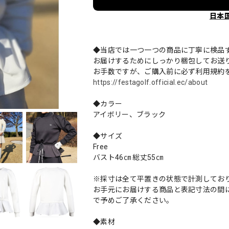
日本
◆当店では一つ一つの商品に丁寧に検品
お届けするためにしっかり梱包してお送
お手数ですが、ご購入前に必ず利用規約
https://festagolf.official.ec/about
◆カラー
アイボリー、ブラック
◆サイズ
Free
バスト46㎝ 総丈55㎝
※採寸は全て平置きの状態で計測してお
お手元にお届けする商品と表記寸法の間に
で予めご了承ください。
◆素材