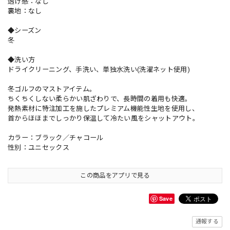
透け感：なし
裏地：なし
◆シーズン
冬
◆洗い方
ドライクリーニング、手洗い、単独水洗い(洗濯ネット使用)
冬ゴルフのマストアイテム。
ちくちくしない柔らかい肌ざわりで、長時間の着用も快適。
発熱素材に特注加工を施したプレミアム機能性生地を使用し、
首からほほまでしっかり保温して冷たい風をシャットアウト。
カラー：ブラック／チャコール
性別：ユニセックス
この商品をアプリで見る
Save
通報する