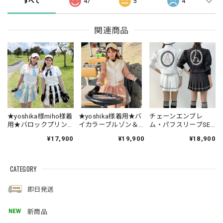
すべて
47
5
4
関連商品
★yoshika様miho様着
★yoshika様着用★バ
チェーンエンブレ
用★バロックプリン
イカラーブルゾン＆
ム・パフスリーブSET
トスカーフ付きSET
プリーツスカートSET
UP
¥17,900
¥19,900
¥18,900
UP (ポロシャツ/プリ
UP
ーツスカート)
CATEGORY
即日発送
新商品