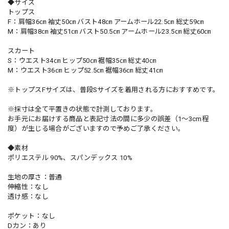
◆サイズ
トップス
F：肩幅36㎝ 袖丈50㎝ バスト48㎝ アームホール22.5㎝ 総丈59㎝
M：肩幅38㎝ 袖丈51㎝ バスト50.5㎝ アームホール23.5㎝ 総丈60㎝
スカート
S：ウエスト34㎝ ヒップ50㎝ 裾幅35㎝ 総丈40㎝
M：ウエスト36㎝ ヒップ52.5㎝ 裾幅36㎝ 総丈41㎝
※トップスFサイズは、普段Sサイズを着用される方におすすめです。
※採寸は全て平置きの状態で計測しております。
お手元にお届けする商品と表記寸法の間に多少の誤差（1～3cm程
度）が生じる場合がございますので予めご了承ください。
◆素材
ポリエステル 90%、スパンデックス 10%
生地の厚さ：普通
伸縮性：なし
透け感：なし
ポケット：なし
Dカン：あり