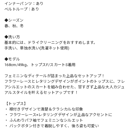
インナーパンツ：あり
ベルトループ：あり
◆シーズン
春、秋、冬
◆洗い方
基本的には、ドライクリーニングをおすすめします。
手洗い、単独水洗い(洗濯ネット使用)
◆モデル
168cm/49kg、トップスF/スカートS着用
フェミニンなディテールが詰まった上品なセットアップ！
フラワーレースとレタリングデザインがポイントのトップスに、フレ
アシルエットのスカートを組み合わせた、甘すぎず上品な大人カジュ
アルスタイルを叶えるセットアップです！
【トップス】
・ 襟付きデザインで清楚＆クラシカルな印象
・ フラワーレース×レタリングデザインが上品なアクセントに
・ ふんわりパフ袖でフェミニンなシルエット
・ バックボタン付きで着脱しやすく、後ろ姿も可愛い