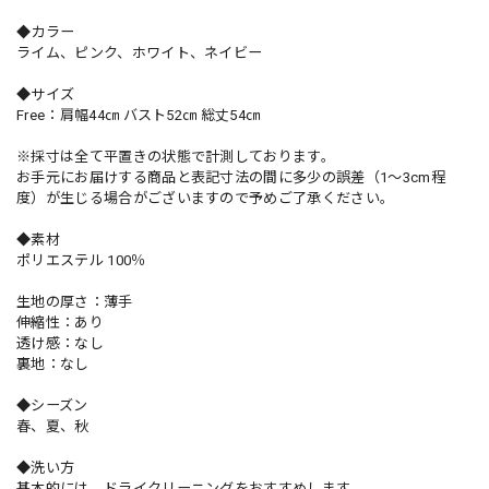
◆カラー
ライム、ピンク、ホワイト、ネイビー
◆サイズ
Free：肩幅44㎝ バスト52㎝ 総丈54㎝
※採寸は全て平置きの状態で計測しております。
お手元にお届けする商品と表記寸法の間に多少の誤差（1～3cm程
度）が生じる場合がございますので予めご了承ください。
◆素材
ポリエステル 100％
生地の厚さ：薄手
伸縮性：あり
透け感：なし
裏地：なし
◆シーズン
春、夏、秋
◆洗い方
基本的には、ドライクリーニングをおすすめします。