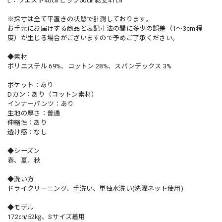
L：ウエスト40㎝ ヒップ50㎝ 総丈41㎝
※採寸は全て平置きの状態で計測しております。
お手元にお届けする商品と表記寸法の間に多少の誤差（1～3cm程
度）が生じる場合がございますので予めご了承ください。
◆素材
ポリエステル 69%、コットン 28%、スパンデックス 3%
ポケット：あり
Dカン：あり（コットン素材）
インナーパンツ：あり
生地の厚さ：普通
伸縮性：あり
透け感：なし
◆シーズン
春、夏、秋
◆洗い方
ドライクリーニング、手洗い、単独水洗い(洗濯ネット使用)
◆モデル
172㎝/52㎏、Sサイズ着用