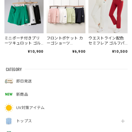
ミニポーチ付きプリ
フロントポケット カ
ウエストライン配色
ーツキュロット ゴル
ーゴショーツ
セミフレア ゴルフパ
フパンツ
(4colors)
ンツ (大きいサイズあ
¥10,900
¥6,900
¥10,500
り)
CATEGORY
即日発送
新商品
UV対策アイテム
トップス