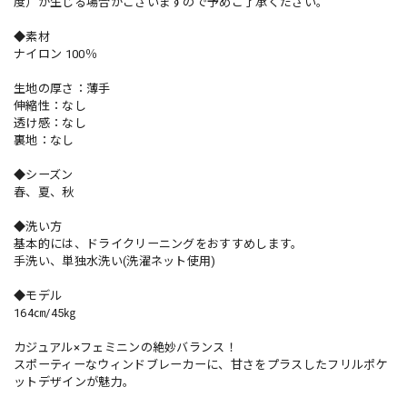
度）が生じる場合がございますので予めご了承ください。
◆素材
ナイロン 100％
生地の厚さ：薄手
伸縮性：なし
透け感：なし
裏地：なし
◆シーズン
春、夏、秋
◆洗い方
基本的には、ドライクリーニングをおすすめします。
手洗い、単独水洗い(洗濯ネット使用)
◆モデル
164㎝/45㎏
カジュアル×フェミニンの絶妙バランス！
スポーティーなウィンドブレーカーに、甘さをプラスしたフリルポケ
ットデザインが魅力。