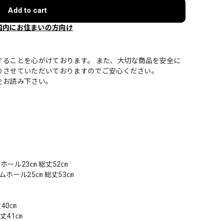
Add to cart
国内にお住まいの方向け
することを心がけております。 また、大切な商品を安全に
りさせていただいておりますのでご安心ください。
をお読み下さい。
ムホール23㎝ 総丈52㎝
ームホール25㎝ 総丈53㎝
丈40㎝
総丈41㎝