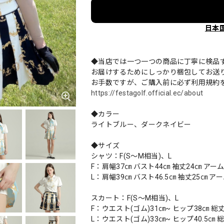
日本
◆当店では一つ一つの商品に丁寧に検品
お届けするためにしっかり梱包してお送
お手数ですが、ご購入前に必ず利用規約
https://festagolf.official.ec/about
◆カラー
ライトブルー、ダークネイビー
◆サイズ
シャツ：F(S～M相当)、L
F：肩幅37㎝ バスト44㎝ 袖丈24㎝ アー
L：肩幅39㎝ バスト46.5㎝ 袖丈25㎝ ア
スカート：F(S～M相当)、L
F：ウエスト(ゴム)31㎝~ ヒップ38㎝ 総
L：ウエスト(ゴム)33㎝~ ヒップ40.5㎝ 