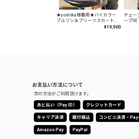
★yoshika様着用★バイカラー
チェー
ブルゾン＆プリーツスカート
ーブSET
SET UP
¥19,900
お支払い方法について
次の方法がご利用頂けます。
あと払い（Pay ID）
クレジットカード
キャリア決済
銀行振込
コンビニ決済・Pay-
Amazon Pay
PayPal