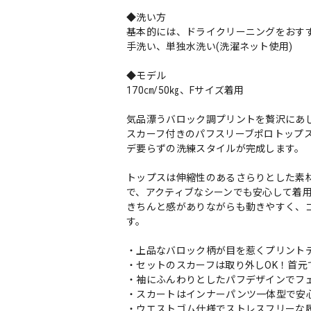
◆洗い方
基本的には、ドライクリーニングをおす
手洗い、単独水洗い(洗濯ネット使用)
◆モデル
170㎝/50㎏、Fサイズ着用
気品漂うバロック調プリントを贅沢にあ
スカーフ付きのパフスリーブポロトップ
デ要らずの洗練スタイルが完成します。
トップスは伸縮性のあるさらりとした素
で、アクティブなシーンでも安心して着
きちんと感がありながらも動きやすく、
す。
・上品なバロック柄が目を惹くプリント
・セットのスカーフは取り外しOK！首元
・袖にふんわりとしたパフデザインでフ
・スカートはインナーパンツ一体型で安
・ウエストゴム仕様でストレスフリーな