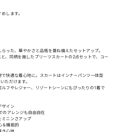
すめします。
しらった、華やかさと品格を兼ね備えたセットアップ。
スと、同柄を施したプリーツスカートの2点セットで、コー
材で快適な着心地に。スカートはインナーパンツ一体型
用いただけます。
ゴルフやレジャー、リゾートシーンにもぴったりの1着で
デザイン
でのアレンジも自由自在
ェミニンさアップ
心＆機能的
履き心地