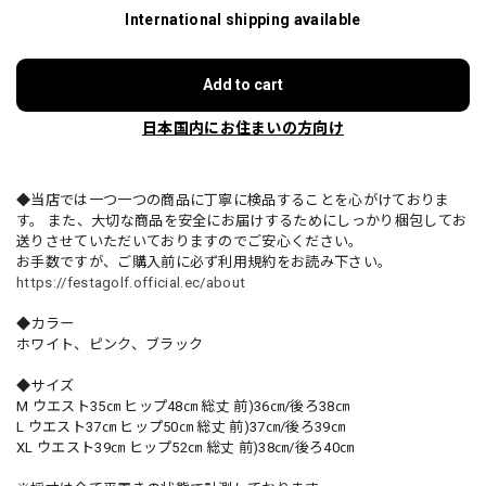
International shipping available
Add to cart
日本国内にお住まいの方向け
◆当店では一つ一つの商品に丁寧に検品することを心がけておりま
す。 また、大切な商品を安全にお届けするためにしっかり梱包してお
送りさせていただいておりますのでご安心ください。
お手数ですが、ご購入前に必ず利用規約をお読み下さい。
https://festagolf.official.ec/about
◆カラー
ホワイト、ピンク、ブラック
◆サイズ
M ウエスト35㎝ ヒップ48㎝ 総丈 前)36㎝/後ろ38㎝
L ウエスト37㎝ ヒップ50㎝ 総丈 前)37㎝/後ろ39㎝
XL ウエスト39㎝ ヒップ52㎝ 総丈 前)38㎝/後ろ40㎝