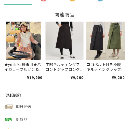
関連商品
★yoshika様着用★バ
中綿キルティングフ
ロゴベルト付き極暖
イカラーブルゾン＆
ロントジップロング
キルティングラップ
プリーツスカートSET
スカート
スカート
¥19,900
¥9,900
¥9,200
UP
CATEGORY
即日発送
新商品