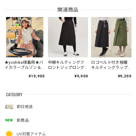
関連商品
★yoshika様着用★バ
中綿キルティングフ
ロゴベルト付き極暖
イカラーブルゾン＆
ロントジップロング
キルティングラップ
プリーツスカートSET
スカート
スカート
¥19,900
¥9,900
¥9,200
UP
CATEGORY
即日発送
新商品
UV対策アイテム