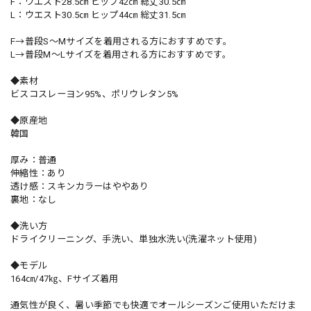
F：ウエスト28.5㎝ ヒップ42㎝ 総丈30.5㎝
L：ウエスト30.5㎝ ヒップ44㎝ 総丈31.5㎝
F→普段S～Mサイズを着用される方におすすめです。
L→普段M～Lサイズを着用される方におすすめです。
◆素材
ビスコスレーヨン95%、ポリウレタン5%
◆原産地
韓国
厚み：普通
伸縮性：あり
透け感：スキンカラーはややあり
裏地：なし
◆洗い方
ドライクリーニング、手洗い、単独水洗い(洗濯ネット使用)
◆モデル
164㎝/47㎏、Fサイズ着用
通気性が良く、暑い季節でも快適でオールシーズンご使用いただけま