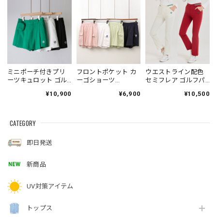
ミニポーチ付きプリ
フロントポケット カ
ウエストライン配色
ーツキュロット ゴル
ーゴショーツ
セミフレア ゴルフパ
フパンツ
(4colors)
ンツ (大きいサイズあ
¥10,900
¥6,900
¥10,500
り)
CATEGORY
即日発送
新商品
UV対策アイテム
トップス